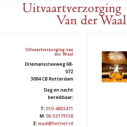
Uitvaartverzorging van
der Waal
Driemanssteeweg 68-
072
3084 CB Rotterdam
Dag en nacht
bereikbaar:
T:
010-4803471
M:
06-53179158
E:
waal@hetnet.nl