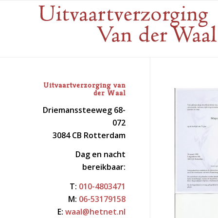
Uitvaartverzorging van
der Waal
Driemanssteeweg 68-
072
3084 CB Rotterdam
Dag en nacht
bereikbaar:
T:
010-4803471
M:
06-53179158
E:
waal@hetnet.nl