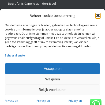
Begrafenis Capelle aan den IJssel
Uitvaart Capelle aan den IJssel
Beheer cookie toestemming
Om de beste ervaringen te bieden, gebruiken wij technologieën zoals
cookies om informatie over je apparaat op te slaan en/of te
raadplegen. Door in te stemmen met deze technologieën kunnen wij
ROTTERDAM Crematie/begrafenis
gegevens zoals surfgedrag of unieke ID's op deze site verwerken. Als je
geen toestemming geeft of uw toestemming intrekt, kan dit een
Crematie Spijkenisse
nadelige invloed hebben op bepaalde functies en mogelijkheden.
Begrafenis Spijkenisse
Beheer diensten
Uitvaart Spijkenisse
Crematie Capelle aan den IJssel
Accepteren
Weigeren
Bekijk voorkeuren
© 2018 - Uitvaartverzorging van der Waal - Website made by
WenS
Privacy en
Privacy en
Privacy en
Online Nederland